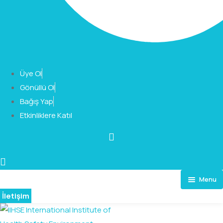
Üye Ol
Gönüllü Ol
Bağış Yap
Etkinliklere Katıl
Menu
İletişim
Ana Sayfa
Hakkımızda