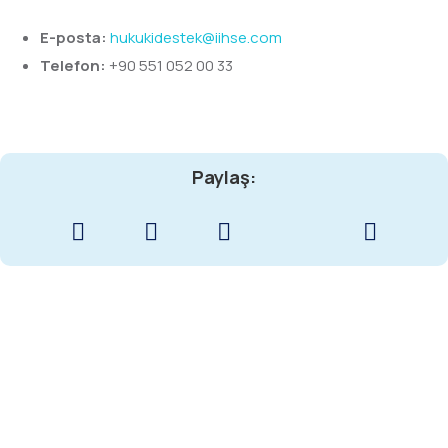
E-posta:
hukukidestek@iihse.com
Telefon:
+90 551 052 00 33
Paylaş: